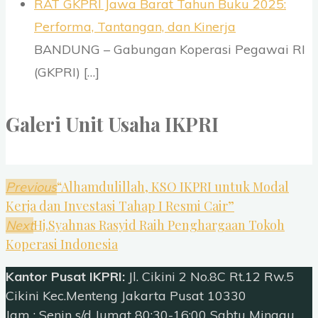
RAT GKPRI Jawa Barat Tahun Buku 2025:
Performa, Tantangan, dan Kinerja
BANDUNG – Gabungan Koperasi Pegawai RI
(GKPRI)
[…]
Galeri Unit Usaha IKPRI
“Alhamdulillah, KSO IKPRI untuk Modal
Previous
Kerja dan Investasi Tahap I Resmi Cair”
Hj.Syahnas Rasyid Raih Penghargaan Tokoh
Next
Koperasi Indonesia
Kantor Pusat IKPRI:
Jl. Cikini 2 No.8C Rt.12 Rw.5
Cikini Kec.Menteng Jakarta Pusat 10330
Jam : Senin s/d Jumat 80:30-16:00 Sabtu Minggu