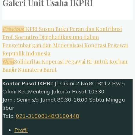
Galeri Unit Usaha IKPRI
IKPRI Susun Buku Peran dan Kontribusi
Previous
Prof. Soemitro Djojohadikusumo dalam
Pengembangan dan Modernisasi Koperasi Pegawai
Republik Indonesia
Solidaritas Koperasi Pegawai RI untuk Korban
Next
Banjir Sumatera Barat
Kantor Pusat IKPRI:
Jl. Cikini 2 No.8C Rt.12 Rw.5
Cikini Kec.Menteng Jakarta Pusat 10330
Jam : Senin s/d Jumat 80:30-16:00 Sabtu Minggu
libur
Telp:
021-31908148/3100448
Profil