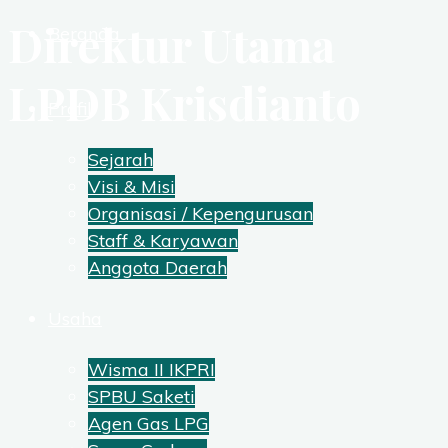
Direktur Utama
Beranda
LPDB Krisdianto
Profil
Sejarah
Visi & Misi
Organisasi / Kepengurusan
Staff & Karyawan
Anggota Daerah
Usaha
Wisma II IKPRI
SPBU Saketi
Agen Gas LPG