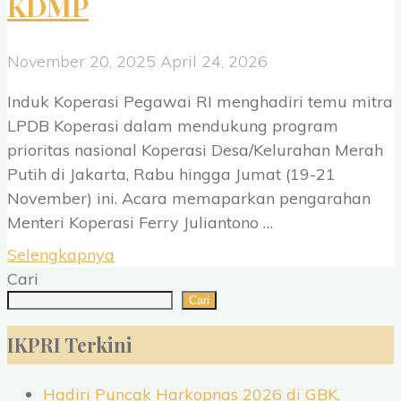
KDMP
November 20, 2025
April 24, 2026
Induk Koperasi Pegawai RI menghadiri temu mitra
LPDB Koperasi dalam mendukung program
prioritas nasional Koperasi Desa/Kelurahan Merah
Putih di Jakarta, Rabu hingga Jumat (19-21
November) ini. Acara memaparkan pengarahan
Menteri Koperasi Ferry Juliantono …
"Hadiri
Selengkapnya
Temu
Cari
Mitra
Cari
LPDB,
IKPRI Terkini
IKPRI
Teken
Hadiri Puncak Harkopnas 2026 di GBK,
Piagam