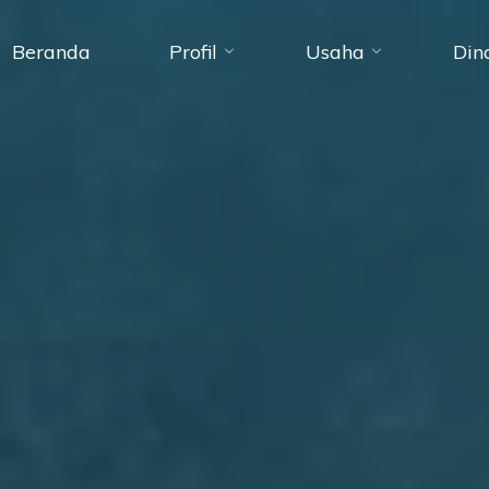
Beranda
Profil
Usaha
Din