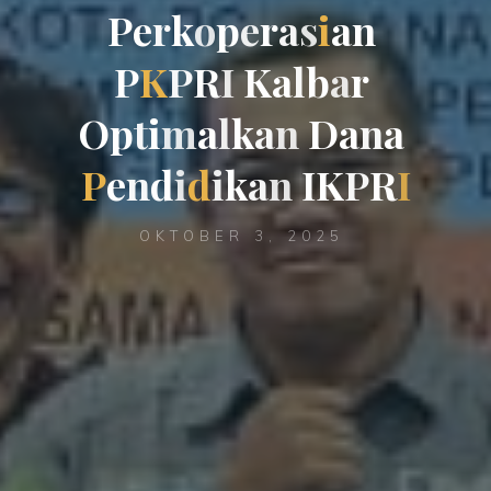
P
e
r
k
o
p
e
r
a
s
i
a
n
P
K
P
R
I
K
a
l
b
a
r
O
p
t
i
m
a
l
k
a
n
D
a
n
a
P
e
n
d
i
d
i
k
a
n
I
K
P
R
I
OKTOBER 3, 2025