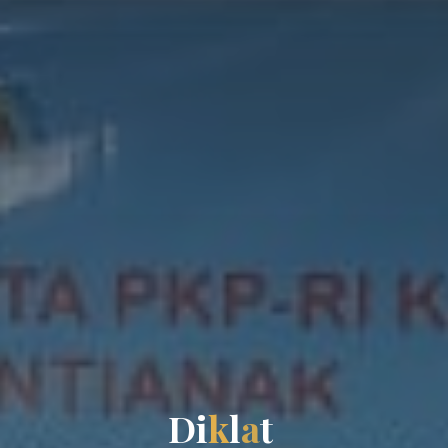
D
i
k
l
a
t