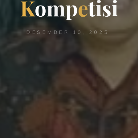
K
o
m
p
e
t
i
s
i
DESEMBER 10, 2025