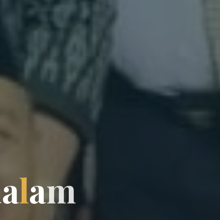
d
a
l
a
m