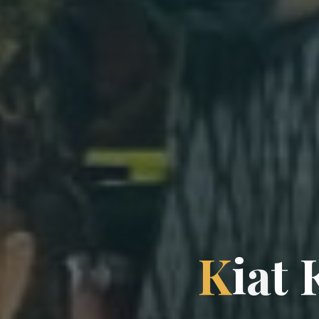
K
i
a
t