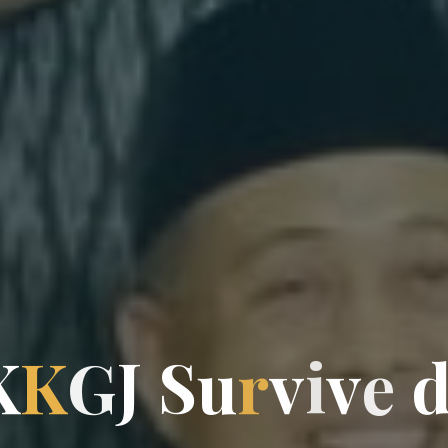
K
K
G
J
S
u
r
v
i
v
e